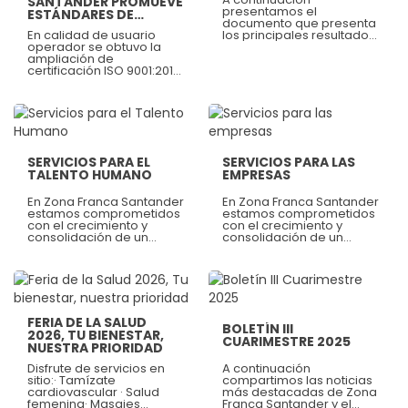
SANTANDER PROMUEVE
presentamos el
ESTÁNDARES DE
documento que presenta
EXCELENCIA
En calidad de usuario
los principales resultados,
operador se obtuvo la
avances y logros de la
ampliación de
gestión institucional de
certificación ISO 9001:2015
Zona Franca Santander
para la operación de
durante la vigencia 2025.
Zona Franca Cúcuta y
Zona Franca Palermo.
Ver más
Ver más
SERVICIOS PARA EL
SERVICIOS PARA LAS
TALENTO HUMANO
EMPRESAS
En Zona Franca Santander
En Zona Franca Santander
estamos comprometidos
estamos comprometidos
con el crecimiento y
con el crecimiento y
consolidación de un
consolidación de un
ecosistema de empresas
ecosistema de empresas
que generen un valor
que generen un valor
agregado trascendente
agregado trascendente
en la región, en términos
en la región, en términos
Ver más
Ver más
de creación de
de creación de
empresas,
empresas,
competitividad, empleo,
competitividad, empleo,
FERIA DE LA SALUD
BOLETÍN III
innovación y desarrollo
innovación y desarrollo
2026, TU BIENESTAR,
CUARIMESTRE 2025
sostenible. Somos
sostenible. Somos
NUESTRA PRIORIDAD
consientes que del éxito
consientes que del éxito
de nuestra Comunidad de
de nuestra Comunidad de
Disfrute de servicios en
A continuación
empresas instaladas
empresas instaladas
sitio:· Tamízate
compartimos las noticias
depende el nuestro y por
depende el nuestro y por
cardiovascular · Salud
más destacadas de Zona
esto nos preocupamos
esto nos preocupamos
femenina· Masajes
Franca Santander y el