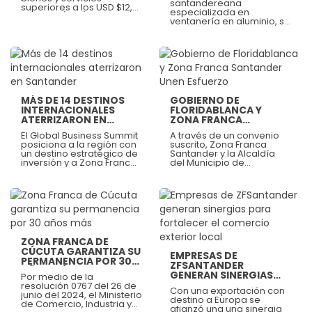
REGIONAL
santandereana
INDUSTRIAL
superiores a los USD $12,5
especializada en
millones (FOB) entre
EXPORTADOR
ventanería en aluminio, se
enero y junio de 2025,
consolida como caso de
fortaleciendo la dinámica
éxito en
empresarial y la
internacionalización
proyección internacional
desde Zona Franca
de Santander y Colombia.
Ver más
Ver más
Santander. Con
exportaciones al sur de la
Florida y planes de
expansión hacia
MÁS DE 14 DESTINOS
GOBIERNO DE
Centroamérica,
INTERNACIONALES
FLORIDABLANCA Y
demuestra que desde las
ATERRIZARON EN
ZONA FRANCA
regiones también se
SANTANDER
SANTANDER UNEN
pueden crear negocios
El Global Business Summit
A través de un convenio
ESFUERZO
globales.
posiciona a la región con
suscrito, Zona Franca
un destino estratégico de
Santander y la Alcaldía
inversión y a Zona Franca
del Municipio de
Santander como una
Floridablanca
plataforma clave para la
formalizaron la
conexión empresarial
cooperación y el trabajo
internacional.
articulado para impulsar
Ver más
iniciativas de carácter
Ver más
social, económico y
empresarial. Este acuerdo
sienta las bases para
ZONA FRANCA DE
generar desarrollo y
CÚCUTA GARANTIZA SU
prosperidad.
EMPRESAS DE
PERMANENCIA POR 30
ZFSANTANDER
AÑOS MÁS
GENERAN SINERGIAS
Por medio de la
PARA FORTALECER EL
resolución 0767 del 26 de
Con una exportación con
COMERCIO EXTERIOR
junio del 2024, el Ministerio
destino a Europa se
LOCAL
de Comercio, Industria y
afianzó una una sinergia