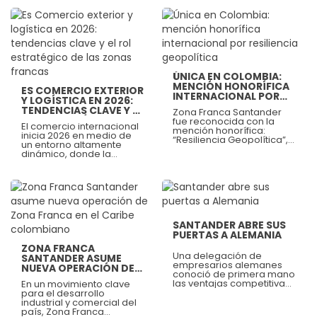
la ciudad de París, a
manos de representantes
de la OCDE y Bureau
Veritas.
Ver más
Ver más
ÚNICA EN COLOMBIA:
MENCIÓN HONORÍFICA
ES COMERCIO EXTERIOR
INTERNACIONAL POR
Y LOGÍSTICA EN 2026:
RESILIENCIA
TENDENCIAS CLAVE Y EL
Zona Franca Santander
GEOPOLÍTICA
ROL ESTRATÉGICO DE
fue reconocida con la
El comercio internacional
LAS ZONAS FRANCAS
mención honorífica:
inicia 2026 en medio de
“Resiliencia Geopolítica”,
un entorno altamente
dentro del ranking
dinámico, donde la
internacional Global Free
reconfiguración de las
Zones of the Year 2025,
cadenas de suministro, la
otorgados por fDi
transformación digital, las
Magazine, publicación
exigencias de
Ver más
especializada del grupo
sostenibilidad y la
Financial Times que
Ver más
volatilidad de los
destaca a las mejores
mercados están
zonas francas del mundo.
SANTANDER ABRE SUS
redefiniendo la forma en
PUERTAS A ALEMANIA
que las empresas
mueven mercancías
ZONA FRANCA
alrededor del mundo. En
Una delegación de
SANTANDER ASUME
este nuevo escenario, la
empresarios alemanes
NUEVA OPERACIÓN DE
logística deja de ser solo
conoció de primera mano
ZONA FRANCA EN EL
un eslabón operativo
las ventajas competitivas
En un movimiento clave
CARIBE COLOMBIANO
para convertirse en un
y el potencial empresarial
para el desarrollo
factor estratégico de
de la región para
industrial y comercial del
competitividad.
expandir su operación en
país, Zona Franca