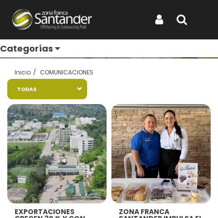
Entérate de todo
Iniciar Sesión
Buscar
Categorías
Inicio
COMUNICACIONES
TODAS
Ver más
Ver más
EXPORTACIONES
ZONA FRANCA