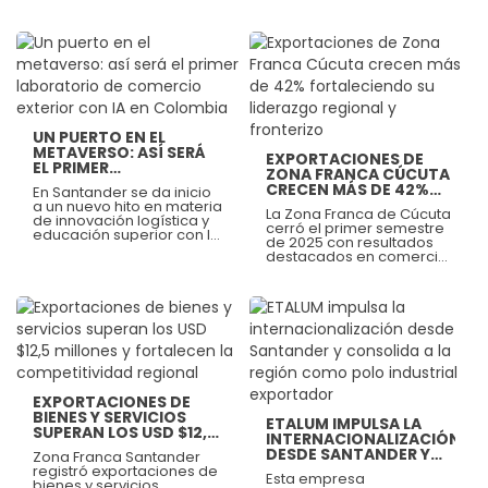
el territorio.
Santander S.A. BIC ha sido
oficialmente autorizado
como el nuevo usuario
operador de la Zona
Franca Permanente
Ver más
Palermo, ubicada en el
Ver más
corregimiento de
Palermo, Magdalena.
UN PUERTO EN EL
METAVERSO: ASÍ SERÁ
EXPORTACIONES DE
EL PRIMER
ZONA FRANCA CÚCUTA
LABORATORIO DE
CRECEN MÁS DE 42%
En Santander se da inicio
COMERCIO EXTERIOR
FORTALECIENDO SU
a un nuevo hito en materia
CON IA EN COLOMBIA
La Zona Franca de Cúcuta
LIDERAZGO REGIONAL Y
de innovación logística y
cerró el primer semestre
FRONTERIZO
educación superior con la
de 2025 con resultados
instalación del primer
destacados en comercio
laboratorio de innovación
exterior, alcanzando
para el comercio exterior
exportaciones por más de
ubicado en una zona
USD $85 millones FOB
franca en Colombia. Se
entre enero y junio, lo que
trata del UPB Logistic Lab,
representa un
un proyecto pionero de la
Ver más
crecimiento aproximado
Universidad Pontificia
Ver más
del 42,6% frente al mismo
Bolivariana (UPB), que
periodo del 2024,
integra realidad
reafirmando su papel
aumentada, metaverso e
como motor estratégico
EXPORTACIONES DE
inteligencia artificial para
de proyección
BIENES Y SERVICIOS
transformar la formación
ETALUM IMPULSA LA
internacional de Norte de
SUPERAN LOS USD $12,5
de futuros líderes en
INTERNACIONALIZACIÓN
Santander.
MILLONES Y
comercio internacional.
DESDE SANTANDER Y
Zona Franca Santander
FORTALECEN LA
CONSOLIDA A LA
registró exportaciones de
COMPETITIVIDAD
Esta empresa
REGIÓN COMO POLO
bienes y servicios