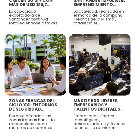
CRECEN 30 % Y CON
SANTANDER IMPULSA EL
MÁS DE USD $15,7
EMPRENDIMIENTO
MILLONES,
COMO ESTRATEGIA
La capacidad
La actividad, realizada en
ZFSANTANDER
PARA FORTALECER EL
exportadora de
el marco de la campaña
REAFIRMA SU
TEJIDO EMPRESARIAL
Santander continúa
'Hechos de lo Mismo',
LIDERAZGO EN
REGIONAL
fortaleciéndose a través
fortaleció el
COMERCIO EXTERIOR
de las empresas
emprendimiento local,
instaladas en Zona Franca
promovió la inclusión y
Santander, donde
visibilizó el talento de
registraron exportaciones
hombres y mujeres que,
superiores a USD 15,7
desde diferentes
millones FOB durante el
generaciones, aportan al
primer semestre de 2026,
desarrollo económico de
consolidando una
Santander.
dinámica de crecimiento
que fortalece la
Ver más
Ver más
competitividad regional,
diversifica mercados y
amplía la presencia de
Santander en escenarios
internacionales.
ZONAS FRANCAS DEL
MÁS DE 600 LÍDERES,
SIGLO XXI: ENTORNOS
EMPRESARIOS Y
DE SEGURIDAD
TALENTOS DIGITALES
JURÍDICA TERRITORIAL
EN EL MAYOR
Durante décadas, las
Empresarios, líderes
ENCUENTRO DE
zonas francas han sido
tecnológicos,
INNOVACIÓN
reconocidas como
desarrolladores y jóvenes
TECNOLÓGICA DE LA
motores de comercio
talentos se reunieron
REGIÓN
exterior, plataformas para
durante dos jornadas