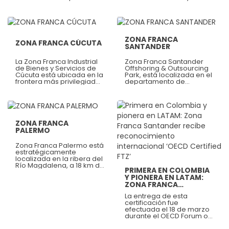
por entender muy bien el
por entender muy bien el
relajantes· Consulta de
sector durante el último
ADN de cada una de ellas,
ADN de cada una de ellas,
servicios· EPS Sin costo¡Y
periodo del año 2025.
anticiparnos a sus
anticiparnos a sus
mucho más! Aliados:
Ver más
Ver más
necesidades y trabajar
necesidades y trabajar
Salud Total , Sura, Salud
incansablemente por su
incansablemente por su
Miá, Cajasán Fecha: 24 de
satisfacción.
satisfacción.
AbrilHora: 3:00 p.m.Lugar:
ZONA FRANCA
ZONA FRANCA CÚCUTA
Sala Múltiple, edificio Suza
SANTANDER
Vita
La Zona Franca Industrial
Zona Franca Santander
de Bienes y Servicios de
Offshoring & Outsourcing
Cúcuta está ubicada en la
Park, está localizada en el
frontera más privilegiada
departamento de
para la facilitación del
Santander, centro
comercio exterior entre
geoestratégico del
Colombia y Venezuela.
nororiente Colombiano y
Ver más
Ubicada a 3 minutos del
región que cuenta con un
Aeropuerto Internacional
mercado natural de más
Camilo Daza, a 5 minutos
de 2 millones de
ZONA FRANCA
de la zona industrial,
habitantes.
Ver más
PALERMO
cuenta con servicios
públicos disponibles para
Zona Franca Palermo está
la instalación de sus
estratégicamente
operaciones.
localizada en la ribera del
Río Magdalena, a 18 km de
PRIMERA EN COLOMBIA
su desembocadura al
Y PIONERA EN LATAM:
Caribe, lo que la convierte
ZONA FRANCA
en un hub logístico
SANTANDER RECIBE
multimodal (marítimo,
La entrega de esta
RECONOCIMIENTO
fluvial y terrestre) de
certificación fue
primer nivel.
INTERNACIONAL ‘OECD
efectuada el 18 de marzo
CERTIFIED FTZ’
durante el OECD Forum on
Countering Illicit Trade en