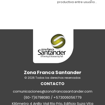
Turismo de Colombia,
productiva entre usuarios
autorizó la prórroga de la
de nuestro ecosistema
declaratoria de existencia
empresarial, con el
de la Zona Franca de
propósito de fortalecer la
Cúcuta con el propósito
internacionalización del
de continuar dinamizando
agro santandereano
el sector empresarial,
hacia el resto del mundo.
productivo y el desarrollo
en el territorio.
Zona Franca Santander
© 2026 Todos los derechos reservados
CONTACTO
comunicaciones@zonafrancasantander.com
(60-7)6798080 / +573006056779
Kilómetro 4 Anillo Vial Río Frío, Edificio Suza Vita