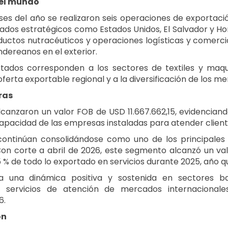
 el mundo
es del año se realizaron seis operaciones de exportaci
ados estratégicos como Estados Unidos, El Salvador y Ho
uctos nutracéuticos y operaciones logísticas y comercia
dereanos en el exterior.
tados corresponden a los sectores de textiles y maquin
oferta exportable regional y a la diversificación de los m
ras
lcanzaron un valor FOB de USD 11.667.662,15, evidencia
apacidad de las empresas instaladas para atender client
 continúan consolidándose como uno de los principales 
n corte a abril de 2026, este segmento alcanzó un valor
 % de todo lo exportado en servicios durante 2025, año q
a una dinámica positiva y sostenida en sectores ba
, servicios de atención de mercados internacional
6.
ón