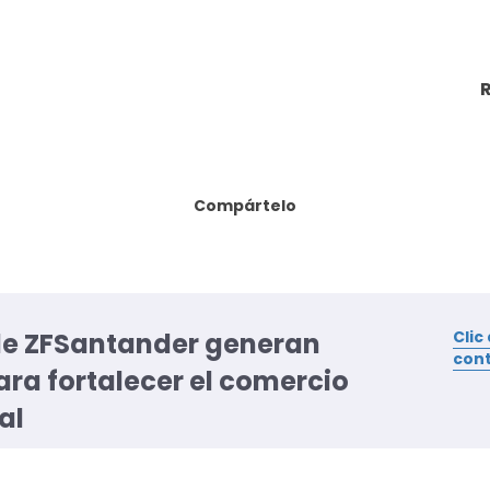
R
Compártelo
e ZFSantander generan
Clic
con
ara fortalecer el comercio
al