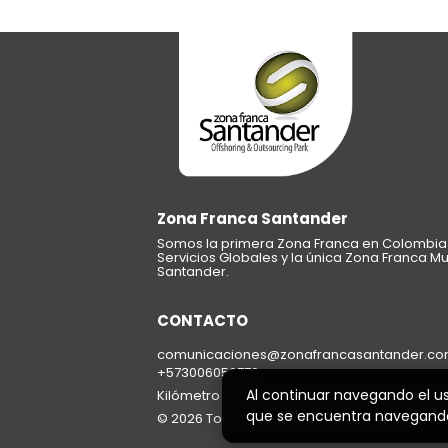
Zona Franca Santander
Somos la primera Zona Franca en Colombia 
Servicios Globales y la única Zona Franca Mu
Santander.
CONTACTO
comunicaciones@zonafrancasantander.com
+573006056779
Al continuar navegando el u
Kilómetro 4 Anillo Vial Río Frío, Edificio Suza
que se encuentra navegand
© 2026 Todos los derechos reservados