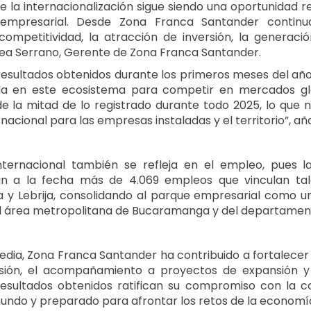
e la internacionalización sigue siendo una oportunidad 
empresarial. Desde Zona Franca Santander continu
competitividad, la atracción de inversión, la generac
ea Serrano, Gerente de Zona Franca Santander.
sultados obtenidos durante los primeros meses del año r
da en este ecosistema para competir en mercados glo
e la mitad de lo registrado durante todo 2025, lo que
nacional para las empresas instaladas y el territorio”, añ
nternacional también se refleja en el empleo, pues 
an a la fecha más de 4.069 empleos que vinculan t
ta y Lebrija, consolidando al parque empresarial como u
el área metropolitana de Bucaramanga y del departamen
a, Zona Franca Santander ha contribuido a fortalecer e
rsión, el acompañamiento a proyectos de expansión 
 resultados obtenidos ratifican su compromiso con la c
undo y preparado para afrontar los retos de la economí