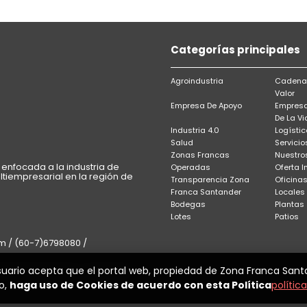
Categorías principales
Agroindustria
Cadenas
Valor
Empresa De Apoyo
Empresa
De La Vi
Industria 4.0
Logístic
Salud
Servicio
Zonas Francas
Nuestros
enfocada a la industria de
Operadas
Oferta I
ltiempresarial en la región de
Transparencia Zona
Oficina
Franca Santander
Locales
Bodegas
Plantas
Lotes
Patios
 / (60-7)6798080 /
suario acepta que el portal web, propiedad de Zona Franca Sant
 Vita / Floridablanca, Colombia
o,
haga uso de Cookies de acuerdo con esta Política
política