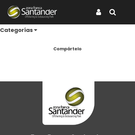
Inicio
¿Por qué ZFSantander?
Conectividad Estratégica
Iniciar Sesión
Buscar
Conectividad Estratégica
Categorías
Compártelo