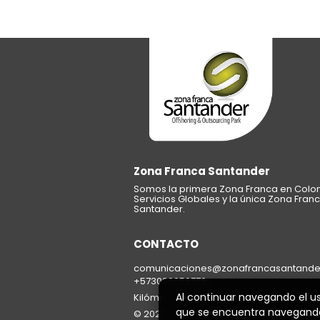
Zona Franca Santander
Somos la primera Zona Franca en Colom
Servicios Globales y la única Zona Fran
Santander.
CONTACTO
comunicaciones@zonafrancasantander.
+573006056779
Al continuar navegando el u
Kilómetro 4 Anillo Vial Río Frío, Edificio
que se encuentra navegand
© 2026 Todos los derechos reservados