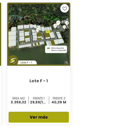
Lote F - 1
ÁREA M2
FRENTE 1
FRENTE 2
3.359,32
29,59/16,98 M
40,39 M
Ver más