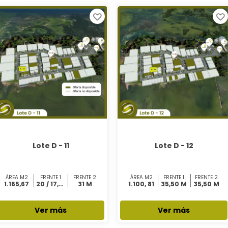
SALUD
SERVICIOS GLOBALES
ZONAS FRANCAS OPERADAS
NUESTROS SERVICIOS
OFERTA INMOBILIARIA
TRANSPARENCIA ZONA FRANCA SANTANDER
OFICINAS
LOCALES
BODEGAS
PLANTAS
LOTES
Lote D - 11
Lote D - 12
PATIOS
ÁREA M2
FRENTE 1
FRENTE 2
ÁREA M2
FRENTE 1
FRENTE 2
1.165,67
20 / 17,40 M
31 M
1.100, 81
35,50 M
35,50 M
Ver más
Ver más