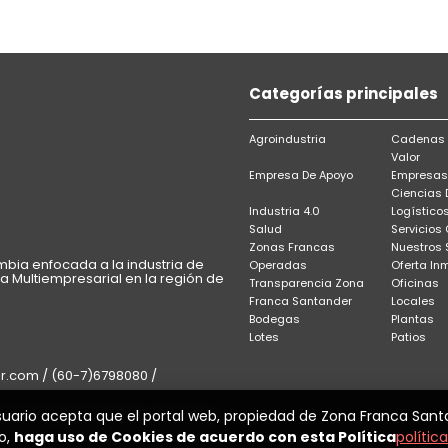
Categorías principales
Agroindustria
Cadenas 
Valor
Empresa De Apoyo
Empresas
Ciencias 
Industria 4.0
Logístico
Salud
Servicios
Zonas Francas
Nuestros 
bia enfocada a la industria de
Operadas
Oferta Inm
ca Multiempresarial en la región de
Transparencia Zona
Oficinas
Franca Santander
Locales
Bodegas
Plantas
Lotes
Patios
com / (60-7)6798080 /
suario acepta que el portal web, propiedad de Zona Franca Sant
 Suza Vita / Floridablanca, Colombia
o,
haga uso de Cookies de acuerdo con esta Política
política