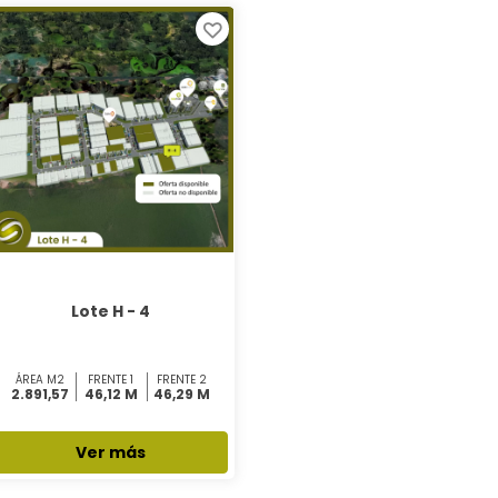
Lote H - 4
ÁREA M2
FRENTE 1
FRENTE 2
2.891,57
46,12 M
46,29 M
Ver más