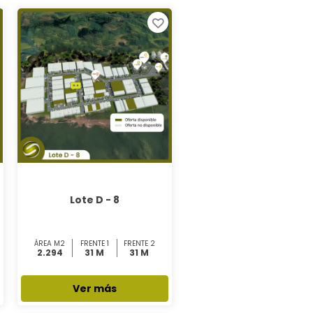
Lote D - 8
ÁREA M2
FRENTE 1
FRENTE 2
2.294
31 M
31 M
Ver más