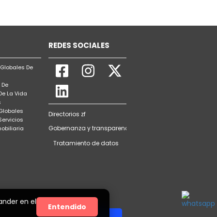
REDES SOCIALES
Globales De
 De
De La Vida
s
 Globales
Directorios zf
Servicios
Gobernanza y transparencia
obiliaria
Tratamiento de datos
ander en el
Entendido