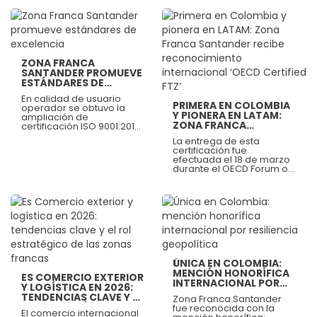
para impulsar la
superaron los USD 11,6
transformación digital y
millones en exportaciones
fortalecer el ecosistema
de servicios entre enero y
Ver más
de innovación de la
abril de 2026,
región.
consolidando su aporte a
la internacionalización y la
Ver más
competitividad regional.
ZONA FRANCA
SANTANDER PROMUEVE
ESTÁNDARES DE
EXCELENCIA
En calidad de usuario
PRIMERA EN COLOMBIA
operador se obtuvo la
Y PIONERA EN LATAM:
ampliación de
ZONA FRANCA
certificación ISO 9001:2015
SANTANDER RECIBE
para la operación de
La entrega de esta
RECONOCIMIENTO
Zona Franca Cúcuta y
certificación fue
Zona Franca Palermo.
INTERNACIONAL ‘OECD
efectuada el 18 de marzo
CERTIFIED FTZ’
durante el OECD Forum on
Countering Illicit Trade en
la ciudad de París, a
manos de representantes
de la OCDE y Bureau
Veritas.
Ver más
Ver más
ÚNICA EN COLOMBIA:
MENCIÓN HONORÍFICA
ES COMERCIO EXTERIOR
INTERNACIONAL POR
Y LOGÍSTICA EN 2026:
RESILIENCIA
TENDENCIAS CLAVE Y EL
Zona Franca Santander
GEOPOLÍTICA
ROL ESTRATÉGICO DE
fue reconocida con la
El comercio internacional
LAS ZONAS FRANCAS