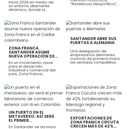
mención honorífica:
inicia 2026 en medio de
“Resiliencia Geopolítica”,
un entorno altamente
dentro del ranking
dinámico, donde la
internacional Global Free
reconfiguración de las
Zones of the Year 2025,
cadenas de suministro, la
otorgados por fDi
transformación digital, las
Magazine, publicación
exigencias de
Ver más
especializada del grupo
sostenibilidad y la
Financial Times que
Ver más
volatilidad de los
destaca a las mejores
mercados están
zonas francas del mundo.
SANTANDER ABRE SUS
redefiniendo la forma en
PUERTAS A ALEMANIA
que las empresas
mueven mercancías
ZONA FRANCA
alrededor del mundo. En
Una delegación de
SANTANDER ASUME
este nuevo escenario, la
empresarios alemanes
NUEVA OPERACIÓN DE
logística deja de ser solo
conoció de primera mano
ZONA FRANCA EN EL
un eslabón operativo
las ventajas competitivas
En un movimiento clave
CARIBE COLOMBIANO
para convertirse en un
y el potencial empresarial
para el desarrollo
factor estratégico de
de la región para
industrial y comercial del
competitividad.
expandir su operación en
país, Zona Franca
el territorio.
Santander S.A. BIC ha sido
oficialmente autorizado
como el nuevo usuario
operador de la Zona
Franca Permanente
Ver más
Palermo, ubicada en el
Ver más
corregimiento de
Palermo, Magdalena.
UN PUERTO EN EL
METAVERSO: ASÍ SERÁ
EXPORTACIONES DE
EL PRIMER
ZONA FRANCA CÚCUTA
LABORATORIO DE
CRECEN MÁS DE 42%
En Santander se da inicio
COMERCIO EXTERIOR