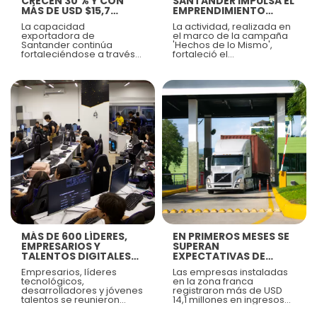
CRECEN 30 % Y CON
SANTANDER IMPULSA EL
MÁS DE USD $15,7
EMPRENDIMIENTO
MILLONES,
COMO ESTRATEGIA
La capacidad
La actividad, realizada en
ZFSANTANDER
PARA FORTALECER EL
exportadora de
el marco de la campaña
REAFIRMA SU
TEJIDO EMPRESARIAL
Santander continúa
'Hechos de lo Mismo',
LIDERAZGO EN
REGIONAL
fortaleciéndose a través
fortaleció el
COMERCIO EXTERIOR
de las empresas
emprendimiento local,
instaladas en Zona Franca
promovió la inclusión y
Santander, donde
visibilizó el talento de
registraron exportaciones
hombres y mujeres que,
superiores a USD 15,7
desde diferentes
millones FOB durante el
generaciones, aportan al
primer semestre de 2026,
desarrollo económico de
consolidando una
Santander.
dinámica de crecimiento
que fortalece la
Ver más
Ver más
competitividad regional,
diversifica mercados y
amplía la presencia de
Santander en escenarios
internacionales.
MÁS DE 600 LÍDERES,
EN PRIMEROS MESES SE
EMPRESARIOS Y
SUPERAN
TALENTOS DIGITALES
EXPECTATIVAS DE
EN EL MAYOR
EXPORTACIONES DESDE
Empresarios, líderes
Las empresas instaladas
ENCUENTRO DE
ZONA FRANCA
tecnológicos,
en la zona franca
INNOVACIÓN
SANTANDER
desarrolladores y jóvenes
registraron más de USD
TECNOLÓGICA DE LA
talentos se reunieron
14,1 millones en ingresos
REGIÓN
durante dos jornadas
provenientes del exterior y