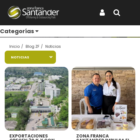
Entérate de todo
Iniciar Sesión
Buscar
Categorías
Inicio
Blog ZF
Noticias
NOTICIAS
Ver más
Ver más
EXPORTACIONES
ZONA FRANCA