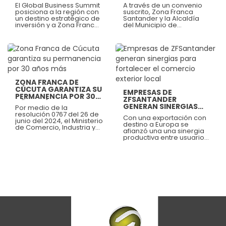
SANTANDER
SANTANDER UNEN
pueden crear negocios
El Global Business Summit
A través de un convenio
ESFUERZO
globales.
posiciona a la región con
suscrito, Zona Franca
un destino estratégico de
Santander y la Alcaldía
inversión y a Zona Franca
del Municipio de
Santander como una
Floridablanca
plataforma clave para la
formalizaron la
conexión empresarial
cooperación y el trabajo
internacional.
articulado para impulsar
Ver más
iniciativas de carácter
Ver más
social, económico y
empresarial. Este acuerdo
sienta las bases para
ZONA FRANCA DE
generar desarrollo y
CÚCUTA GARANTIZA SU
prosperidad.
EMPRESAS DE
PERMANENCIA POR 30
ZFSANTANDER
AÑOS MÁS
GENERAN SINERGIAS
Por medio de la
PARA FORTALECER EL
resolución 0767 del 26 de
Con una exportación con
COMERCIO EXTERIOR
junio del 2024, el Ministerio
destino a Europa se
LOCAL
de Comercio, Industria y
afianzó una una sinergia
Turismo de Colombia,
productiva entre usuarios
autorizó la prórroga de la
de nuestro ecosistema
declaratoria de existencia
empresarial, con el
de la Zona Franca de
propósito de fortalecer la
Cúcuta con el propósito
internacionalización del
de continuar dinamizando
agro santandereano
el sector empresarial,
hacia el resto del mundo.
productivo y el desarrollo
en el territorio.