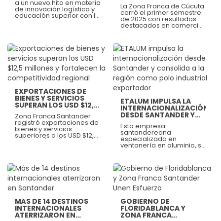
FORTALECIENDO SU
a un nuevo hito en materia
CON IA EN COLOMBIA
La Zona Franca de Cúcuta
LIDERAZGO REGIONAL Y
de innovación logística y
cerró el primer semestre
FRONTERIZO
educación superior con la
de 2025 con resultados
instalación del primer
destacados en comercio
laboratorio de innovación
exterior, alcanzando
para el comercio exterior
exportaciones por más de
ubicado en una zona
USD $85 millones FOB
franca en Colombia. Se
entre enero y junio, lo que
trata del UPB Logistic Lab,
representa un
un proyecto pionero de la
Ver más
crecimiento aproximado
Universidad Pontificia
Ver más
del 42,6% frente al mismo
Bolivariana (UPB), que
periodo del 2024,
integra realidad
reafirmando su papel
aumentada, metaverso e
como motor estratégico
EXPORTACIONES DE
inteligencia artificial para
de proyección
BIENES Y SERVICIOS
transformar la formación
ETALUM IMPULSA LA
internacional de Norte de
SUPERAN LOS USD $12,5
de futuros líderes en
INTERNACIONALIZACIÓN
Santander.
MILLONES Y
comercio internacional.
DESDE SANTANDER Y
Zona Franca Santander
FORTALECEN LA
CONSOLIDA A LA
registró exportaciones de
COMPETITIVIDAD
Esta empresa
REGIÓN COMO POLO
bienes y servicios
REGIONAL
santandereana
INDUSTRIAL
superiores a los USD $12,5
especializada en
millones (FOB) entre
EXPORTADOR
ventanería en aluminio, se
enero y junio de 2025,
consolida como caso de
fortaleciendo la dinámica
éxito en
empresarial y la
internacionalización
proyección internacional
desde Zona Franca
de Santander y Colombia.
Ver más
Ver más
Santander. Con
exportaciones al sur de la
Florida y planes de
expansión hacia
MÁS DE 14 DESTINOS
GOBIERNO DE
Centroamérica,
INTERNACIONALES
FLORIDABLANCA Y
demuestra que desde las
ATERRIZARON EN
ZONA FRANCA
regiones también se