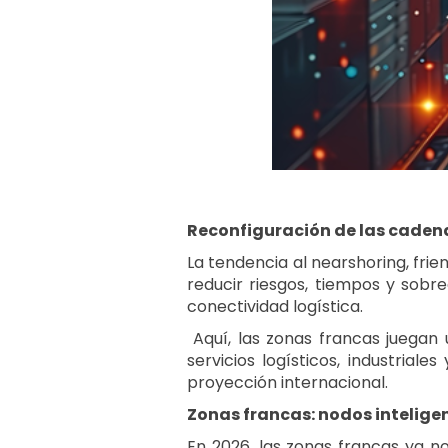
Reconfiguración de las cadena
La tendencia al nearshoring, fri
reducir riesgos, tiempos y sob
conectividad logística.
Aquí, las zonas francas juegan 
servicios logísticos, industrial
proyección internacional.
Zonas francas: nodos intelige
En 2026, las zonas francas ya no