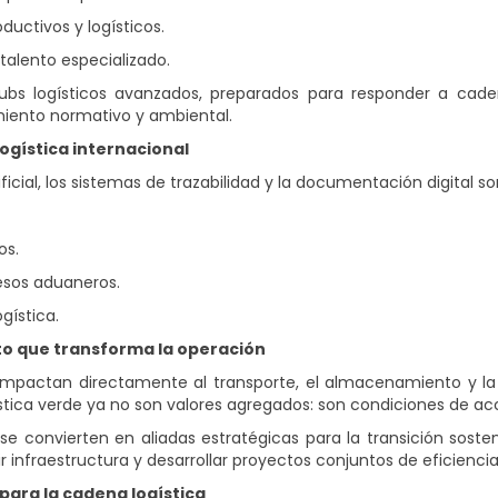
ctivos y logísticos.
 talento especializado.
 hubs logísticos avanzados, preparados para responder a cad
miento normativo y ambiental.
logística internacional
tificial, los sistemas de trazabilidad y la documentación digital
os.
esos aduaneros.
gística.
eto que transforma la operación
impactan directamente al transporte, el almacenamiento y la
ística verde ya no son valores agregados: son condiciones de a
e convierten en aliadas estratégicas para la transición sosteni
 infraestructura y desarrollar proyectos conjuntos de eficienci
 para la cadena logística