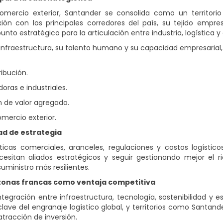
rcio exterior, Santander se consolida como un territorio c
xión con los principales corredores del país, su tejido empre
to estratégico para la articulación entre industria, logística y
 infraestructura, su talento humano y su capacidad empresaria
ribución.
ras e industriales.
 de valor agregado.
omercio exterior.
ad de estrategia
íticas comerciales, aranceles, regulaciones y costos logíst
sitan aliados estratégicos y seguir gestionando mejor el rie
uministro más resilientes.
 y zonas francas como ventaja competitiva
tegración entre infraestructura, tecnología, sostenibilidad y e
lave del engranaje logístico global, y territorios como Santa
atracción de inversión.