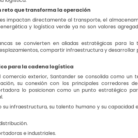
a logística.
n reto que transforma la operación
les impactan directamente al transporte, el almacenami
a energética y logística verde ya no son valores agrega
ncas se convierten en aliadas estratégicas para la tr
desplazamientos, compartir infraestructura y desarrollar 
ico para la cadena logística
comercio exterior, Santander se consolida como un terr
cación, su conexión con los principales corredores de
rtadora lo posicionan como un punto estratégico para l
l.
o su infraestructura, su talento humano y su capacidad
istribución.
tadoras e industriales.