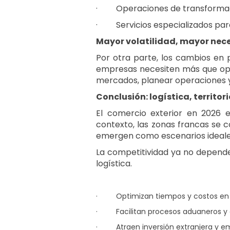
·
Operaciones de transformac
·
Servicios especializados par
Mayor volatilidad, mayor nec
Por otra parte, los cambios en p
empresas necesiten más que opera
mercados, planear operaciones y 
Conclusión: logística, territo
El comercio exterior en 2026 ex
contexto, las zonas francas se c
emergen como escenarios ideales 
La competitividad ya no depend
logística.
·
Optimizan tiempos y costos en
·
Facilitan procesos aduaneros 
·
Atraen inversión extranjera y 