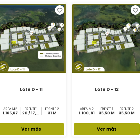
SALUD
SERVICIOS GLOBALES
ZONAS FRANCAS OPERADAS
NUESTROS SERVICIOS
OFERTA INMOBILIARIA
TRANSPARENCIA ZONA FRANCA SANTANDER
OFICINAS
LOCALES
BODEGAS
PLANTAS
LOTES
Lote D - 11
Lote D - 12
PATIOS
ÁREA M2
FRENTE 1
FRENTE 2
ÁREA M2
FRENTE 1
FRENTE 2
1.165,67
20 / 17,40 M
31 M
1.100, 81
35,50 M
35,50 M
Ver más
Ver más