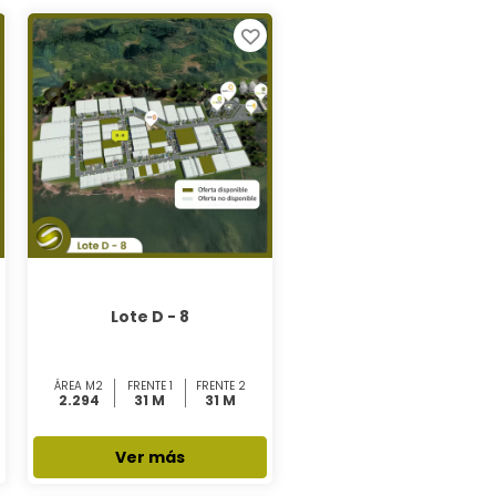
Lote D - 8
ÁREA M2
FRENTE 1
FRENTE 2
2.294
31 M
31 M
Ver más