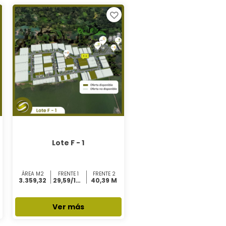
Lote F - 1
ÁREA M2
FRENTE 1
FRENTE 2
3.359,32
29,59/16,98 M
40,39 M
Ver más