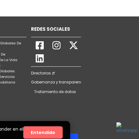
REDES SOCIALES
Globales De
 De
De La Vida
s
 Globales
Directorios zf
Servicios
Gobernanza y transparencia
obiliaria
Tratamiento de datos
ander en el
Entendido