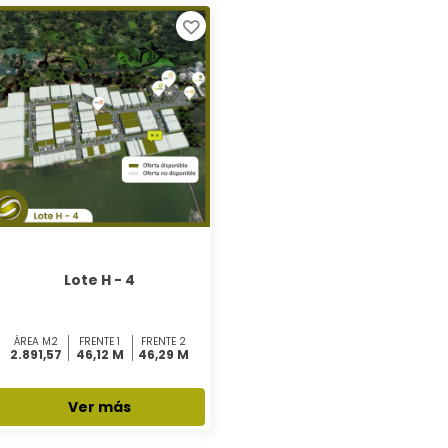
Lote H - 4
ÁREA M2
FRENTE 1
FRENTE 2
2.891,57
46,12 M
46,29 M
Ver más