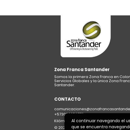
Zona Franca Santander
Somos la primera Zona Franca en Colom
Servicios Globales y la única Zona Fran
Santander.
CONTACTO
comunicaciones@zonafrancasantander.
+573006056779
Al continuar navegando el u
Kilómetro 4 Anillo Vial Río Frío, Edificio
que se encuentra navegand
© 2026 Todos los derechos reservados