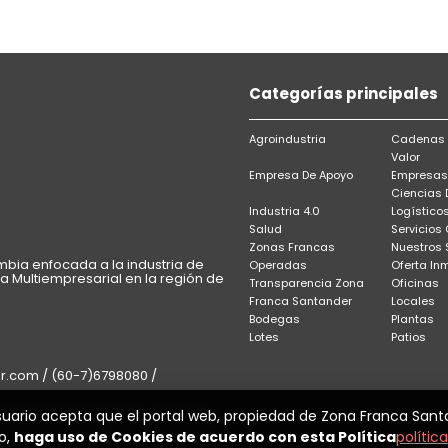
Categorías principales
Agroindustria
Cadenas 
Valor
Empresa De Apoyo
Empresas
Ciencias 
Industria 4.0
Logístico
Salud
Servicios
Zonas Francas
Nuestros 
bia enfocada a la industria de
Operadas
Oferta Inm
ca Multiempresarial en la región de
Transparencia Zona
Oficinas
Franca Santander
Locales
Bodegas
Plantas
Lotes
Patios
com / (60-7)6798080 /
suario acepta que el portal web, propiedad de Zona Franca Sant
 Suza Vita / Floridablanca, Colombia
o,
haga uso de Cookies de acuerdo con esta Política
política