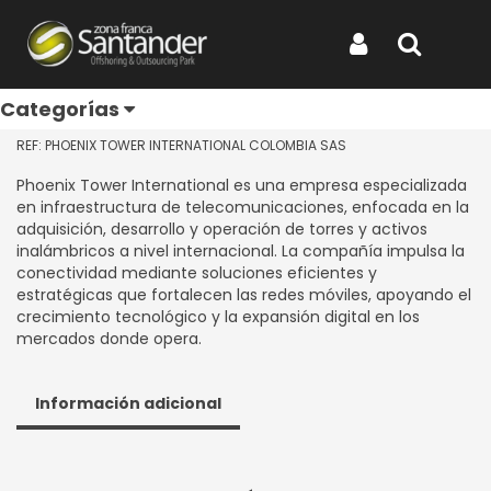
Inicio
Productos
PHOENIX TOWER INTERNATIONAL COLOMBIA SAS
PHOENIX TOWER
Iniciar Sesión
Buscar
INTERNATIONAL COLOMBIA
SAS
Categorías
REF: PHOENIX TOWER INTERNATIONAL COLOMBIA SAS
Phoenix Tower International es una empresa especializada
en infraestructura de telecomunicaciones, enfocada en la
adquisición, desarrollo y operación de torres y activos
inalámbricos a nivel internacional. La compañía impulsa la
conectividad mediante soluciones eficientes y
estratégicas que fortalecen las redes móviles, apoyando el
crecimiento tecnológico y la expansión digital en los
mercados donde opera.
Información adicional