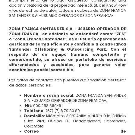
incumplimiento de lo aquí dispuesto, configuraría una
acción violatoria de la propiedad intelectual, del Know How
y los derechos de autor, todos en cabeza de ZONA FRANCA
SANTANDER S.A. -USUARIO OPERADOR DE ZONA FRANCA-.
ZONA FRANCA SANTANDER S.A. -USUARIO OPERADOR DE
ZONA FRANCA-
en adelante se entenderá como: “
ZFS”
o “Zona Franca Santander”
, es el usuario operador que
gestiona de forma eficiente y confiable a Zona Franca
Santander Offshoring & Outsourcing Park. Con el
respaldo de un equipo humano competente y
comprometido, se ofrece un portafolio de servicios
diferenciados y escalables, para generar valor
económico y social sostenible.
Los datos de contacto son puestos a disposición del titular
de datos personales:
Nombre o razón social:
ZONA FRANCA SANTANDER
S.A. -USUARIO OPERADOR DE ZONA FRANCA-.
Nit:
900.258.560-6
Teléfono:
(57) (7) 6 79 80 80
Domicilio:
Kilómetro 3.981 Anillo Vial Río Frío, Edificio
Suza Vita, Oficina 101. Floridablanca, Santander,
Colombia
Correo de