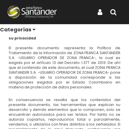
Inicio
Nosotros
Tratamiento de datos
Iniciar Sesión
Buscar
Política de Tratamiento de datos
Categorías
En Zona Franca Santander S.A.nos tomamos en serio
su privacidad
El presente documento representa la Política de
Tratamiento de la Información de ZONA FRANCA SANTANDER
S.A. -USUARIO OPERADOR DE ZONA FRANCA-, la cual es
exigida por el artículo 13 del Decreto 1.377 de 2013. De ahí
que el contenido de este documento, el cual ZONA FRANCA
SANTANDER S.A. -USUARIO OPERADOR DE ZONA FRANCA- pone
a disposición de la comunidad corresponde a las
obligaciones exigidas por el Estado Colombiano en
materia de protección de datos personales.
En consecuencia se resalta que los contenidos del
presente documento, las herramientas que explican su
desarrollo y demás elementos que lo componen, solo se
encuentran autorizados para ser leídos. Por tanto no se
autoriza copiarlos, reproducirlos total o parcialmente,
venderlos, o utilizarlos con fines distintos a los señalados. El