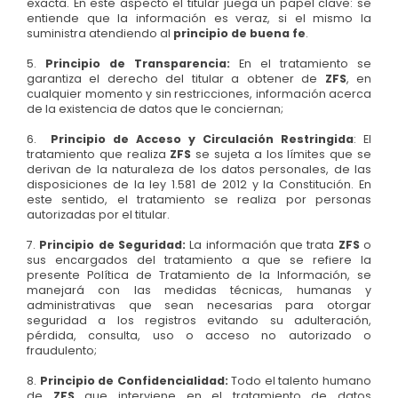
exacta. En este aspecto el titular juega un papel clave: se
entiende que la información es veraz, si el mismo la
suministra atendiendo al
principio de buena fe
.
5.
Principio de Transparencia:
En el tratamiento se
garantiza el derecho del titular a obtener de
ZFS
, en
cualquier momento y sin restricciones, información acerca
de la existencia de datos que le conciernan;
6.
Principio de Acceso y Circulación Restringida
: El
tratamiento que realiza
ZFS
se sujeta a los límites que se
derivan de la naturaleza de los datos personales, de las
disposiciones de la ley 1.581 de 2012 y la Constitución. En
este sentido, el tratamiento se realiza por personas
autorizadas por el titular.
7.
Principio de Seguridad:
La información que trata
ZFS
o
sus encargados del tratamiento a que se refiere la
presente Política de Tratamiento de la Información, se
manejará con las medidas técnicas, humanas y
administrativas que sean necesarias para otorgar
seguridad a los registros evitando su adulteración,
pérdida, consulta, uso o acceso no autorizado o
fraudulento;
8.
Principio de Confidencialidad:
Todo el talento humano
de
ZFS
que interviene en el tratamiento de datos