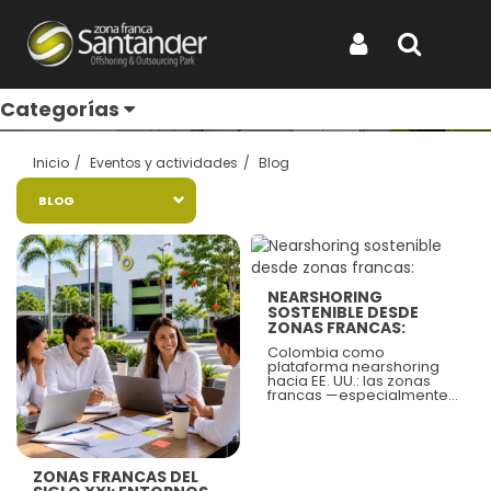
Entérate de todo
Iniciar Sesión
Buscar
Categorías
Inicio
Eventos y actividades
Blog
BLOG
Ver más
NEARSHORING
SOSTENIBLE DESDE
ZONAS FRANCAS:
Ver más
Colombia como
plataforma nearshoring
hacia EE. UU.: las zonas
francas —especialmente
Zona Franca Santander—
evolucionan de
infraestructura logística a
ecosistemas estratégicos
que combinan agilidad
ZONAS FRANCAS DEL
aduanera,