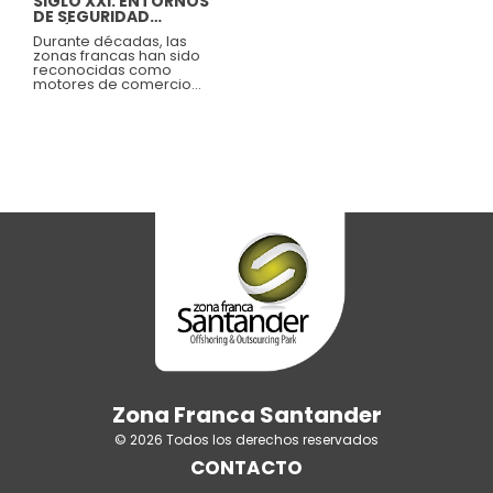
SIGLO XXI: ENTORNOS
encadenamientos
DE SEGURIDAD
productivos y estándares
JURÍDICA TERRITORIAL
ESG para conectar
Durante décadas, las
empresas locales con
zonas francas han sido
cadenas de valor
reconocidas como
globales.
motores de comercio
exterior, plataformas para
atraer inversión y
herramientas para
fortalecer la
competitividad
empresarial. Sin
embargo, el mundo
avanza hacia una nueva
realidad económica en la
que el valor ya no se
genera únicamente a
través de la producción
de bienes, sino mediante
el conocimiento, la
innovación y la
tecnología. En este
contexto, el papel de las
zonas francas también
está cambiando.
Zona Franca Santander
© 2026 Todos los derechos reservados
CONTACTO