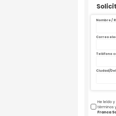
Solic
Nombre / R
Correo ele
Teléfono ce
Ciudad/Del
He leído y
términos 
Franca S