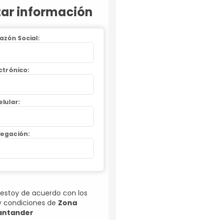
itar información
azón Social:
ctrónico:
lular:
egación:
 estoy de acuerdo con los
y condiciones de
Zona
antander