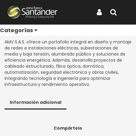
Inicio
Categorías
Directorio de Empresas
AMV ZONA FRANCA S.A.S.
AMV ZONA FRANCA S.A.S.
Iniciar Sesión
Buscar
Categorías
REF: AMV ZONA FRANCA S.A.S.
AMV S.A.S. ofrece un portafolio integral en diseño y montaje
de redes e instalaciones eléctricas, subestaciones de
media y baja tensión, alumbrado público y soluciones de
eficiencia energética. Además, desarrolla proyectos de
cableado estructurado, fibra óptica, domótica,
automatización, seguridad electrónica y obras civiles,
integrando tecnología e ingeniería para optimizar
infraestructura y rendimiento operativo.
Información adicional
Compártelo