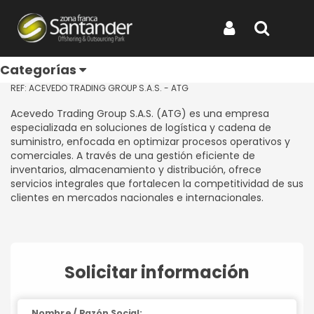
Inicio
Categorías
Directorio de Empresas
ACEVEDO TRADING GROUP S.A.S. - ATG
ACEVEDO TRADING GROUP
Iniciar Sesión
Buscar
S.A.S. - ATG
Categorías
REF: ACEVEDO TRADING GROUP S.A.S. - ATG
Acevedo Trading Group S.A.S. (ATG) es una empresa
especializada en soluciones de logística y cadena de
suministro, enfocada en optimizar procesos operativos y
comerciales. A través de una gestión eficiente de
inventarios, almacenamiento y distribución, ofrece
servicios integrales que fortalecen la competitividad de sus
clientes en mercados nacionales e internacionales.
Solicitar información
Nombre / Razón Social: