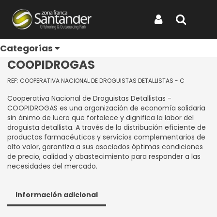
Inicio
Categorías
Directorio de Empresas
COOPERATIVA NACIONAL DE DROGUISTAS DETALLISTAS -
COOPIDROGAS
Iniciar Sesión
Buscar
COOPERATIVA NACIONAL DE
Categorías
DROGUISTAS DETALLISTAS -
COOPIDROGAS
REF: COOPERATIVA NACIONAL DE DROGUISTAS DETALLISTAS - C
Cooperativa Nacional de Droguistas Detallistas -
COOPIDROGAS es una organización de economía solidaria
sin ánimo de lucro que fortalece y dignifica la labor del
droguista detallista. A través de la distribución eficiente de
productos farmacéuticos y servicios complementarios de
alto valor, garantiza a sus asociados óptimas condiciones
de precio, calidad y abastecimiento para responder a las
necesidades del mercado.
Información adicional